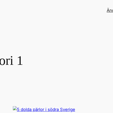
Än
ori 1