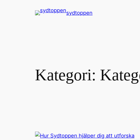
Hoppa
sydtoppen
till
innehåll
Kategori:
Kateg