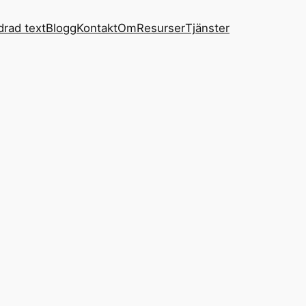
drad text
Blogg
Kontakt
Om
Resurser
Tjänster